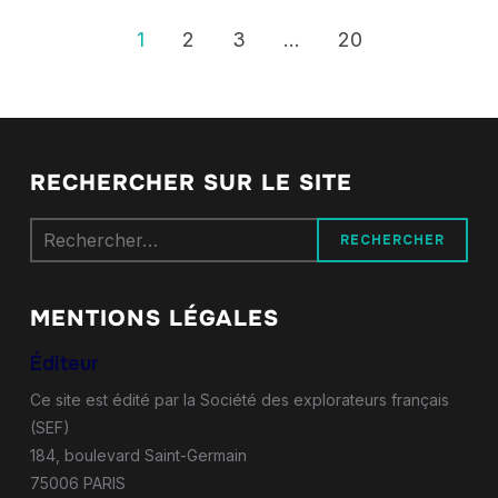
1
2
3
…
20
RECHERCHER SUR LE SITE
Rechercher :
MENTIONS LÉGALES
Éditeur
Ce site est édité par la Société des explorateurs français
(SEF)
184, boulevard Saint-Germain
75006 PARIS