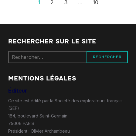
1
2
3
…
10
RECHERCHER SUR LE SITE
Rechercher :
MENTIONS LÉGALES
Éditeur
Ce site est édité par la Société des explorateurs français
(SEF)
184, boulevard Saint-Germain
75006 PARIS
Président : Olivier Archambeau