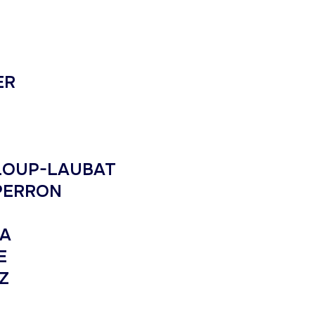
ER
ELOUP-LAUBAT
LPERRON
LA
E
EZ