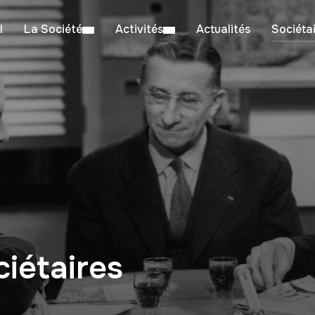
l
La Société
Activités
Actualités
Sociéta
iétaires