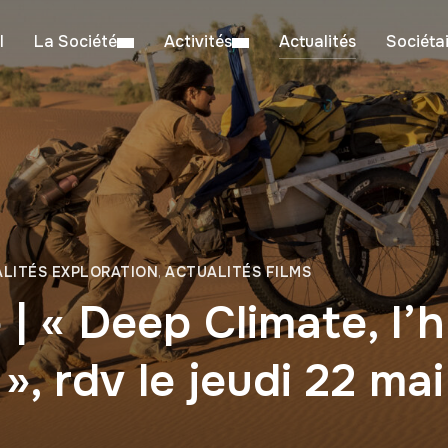
l
La Société
Activités
Actualités
Sociéta
LITÉS EXPLORATION
,
ACTUALITÉS FILMS
| « Deep Climate, l’
», rdv le jeudi 22 ma