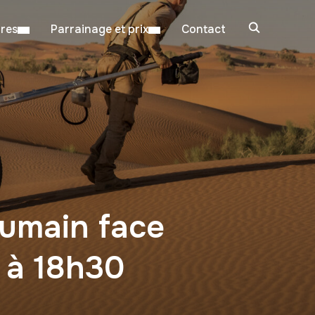
ires
Parrainage et prix
Contact
humain face
i à 18h30