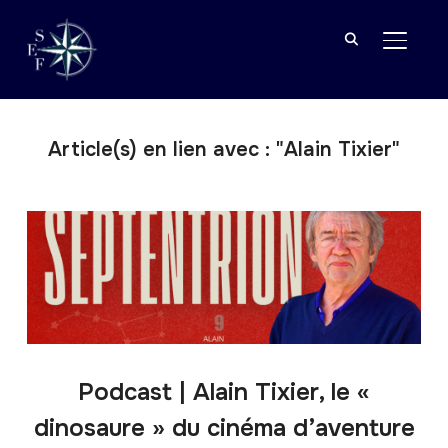
BASCU
Article(s) en lien avec : "Alain Tixier"
Podcast | Alain Tixier, le «
dinosaure » du cinéma d’aventure