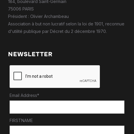
184, boulevard Saint-Germain
75006 PARIS
Président : Olivier Archambeau
Association à but non lucratif selon la loi de 1901, reconnue
d'utilité publique par Décret du 2 décembre 1970.
NEWSLETTER
Email Address*
FIRSTNAME