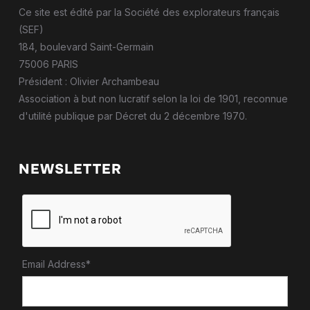
Ce site est édité par la Société des explorateurs français
(SEF)
184, boulevard Saint-Germain
75006 PARIS
Président : Olivier Archambeau
Association à but non lucratif selon la loi de 1901, reconnue
d'utilité publique par Décret du 2 décembre 1970.
NEWSLETTER
Email Address*