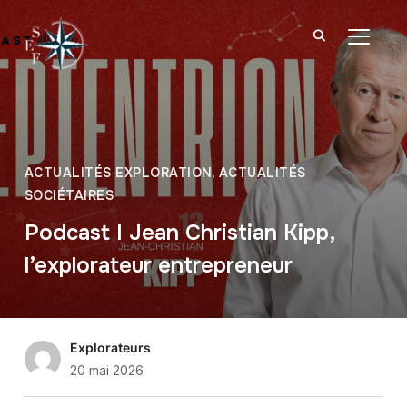
BASCU
ACTUALITÉS EXPLORATION
,
ACTUALITÉS
SOCIÉTAIRES
Podcast I Jean Christian Kipp,
l’explorateur entrepreneur
Explorateurs
20 mai 2026