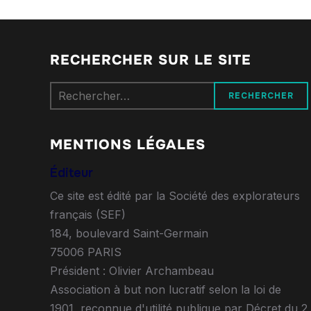
RECHERCHER SUR LE SITE
Rechercher :
MENTIONS LÉGALES
Éditeur
Ce site est édité par la Société des explorateurs
français (SEF)
184, boulevard Saint-Germain
75006 PARIS
Président : Olivier Archambeau
Association à but non lucratif selon la loi de
1901, reconnue d'utilité publique par Décret du 2