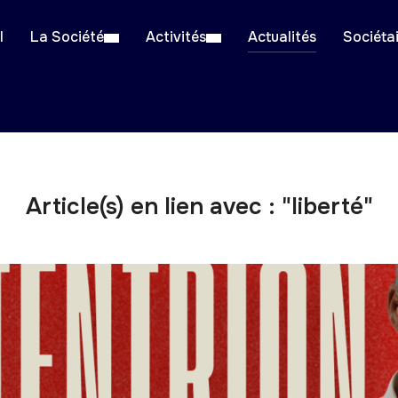
l
La Société
Activités
Actualités
Sociéta
Article(s) en lien avec : "liberté"