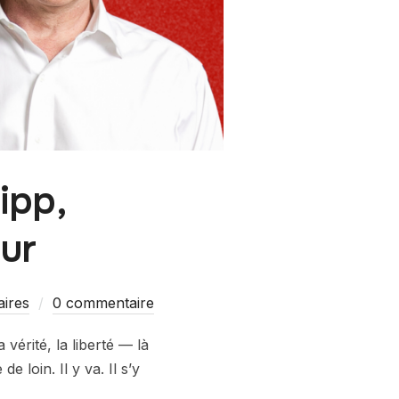
ipp,
ur
aires
0 commentaire
 vérité, la liberté — là
e loin. Il y va. Il s’y