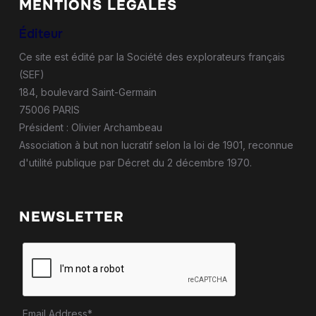
MENTIONS LÉGALES
Éditeur
Ce site est édité par la Société des explorateurs français
(SEF)
184, boulevard Saint-Germain
75006 PARIS
Président : Olivier Archambeau
Association à but non lucratif selon la loi de 1901, reconnue
d'utilité publique par Décret du 2 décembre 1970.
NEWSLETTER
Email Address*