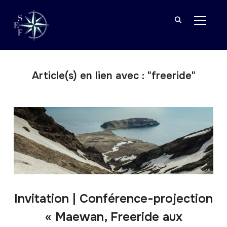
BASCU
Article(s) en lien avec : "freeride"
Invitation | Conférence-projection
« Maewan, Freeride aux