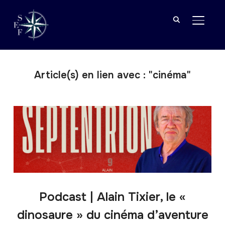
BASCU
Article(s) en lien avec : "cinéma"
Podcast | Alain Tixier, le «
dinosaure » du cinéma d’aventure