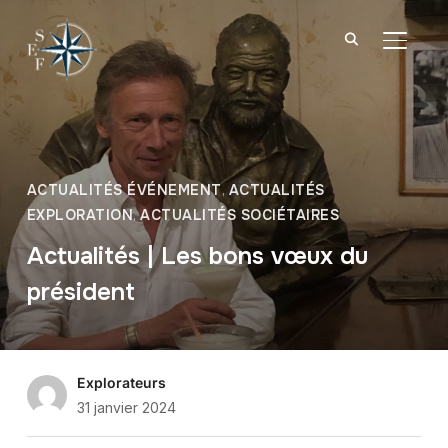
BASCU
ACTUALITÉS ÉVÉNEMENT
,
ACTUALITÉS
EXPLORATION
,
ACTUALITÉS SOCIÉTAIRES
Actualités | Les bons vœux du
président
Explorateurs
31 janvier 2024