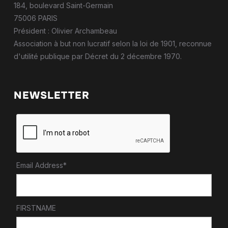
184, boulevard Saint-Germain
75006 PARIS
Président : Olivier Archambeau
Association à but non lucratif selon la loi de 1901, reconnue
d'utilité publique par Décret du 2 décembre 1970.
NEWSLETTER
Email Address*
FIRSTNAME