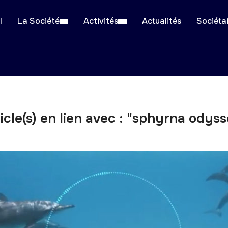
l
La Société
Activités
Actualités
Sociéta
icle(s) en lien avec : "sphyrna odys