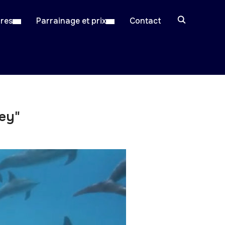
ires
Parrainage et prix
Contact
sey"