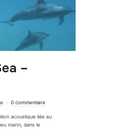
Sea –
ms
0 commentaire
ution acoustique liée au
ieu marin, dans le