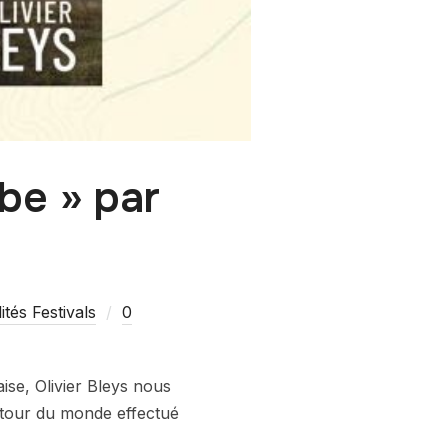
rbe » par
ités Festivals
0
aise, Olivier Bleys nous
u tour du monde effectué