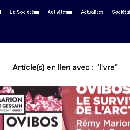
l
La Société
Activités
Actualités
Sociéta
Article(s) en lien avec : "livre"