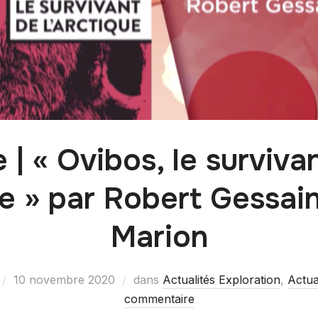
e | « Ovibos, le surviva
ue » par Robert Gessa
Marion
10 novembre 2020
dans
Actualités Exploration
,
Actual
commentaire