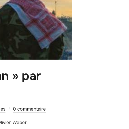
an » par
res
0 commentaire
Olivier Weber.