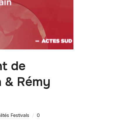
nt de
in & Rémy
ités Festivals
0