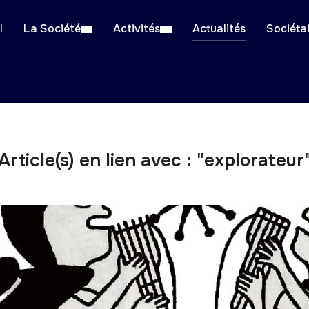
l
La Société
Activités
Actualités
Sociéta
Article(s) en lien avec : "explorateur