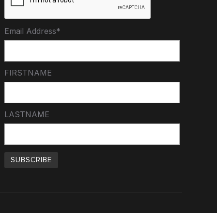
Email Address*
FIRSTNAME
LASTNAME
Conçu par
WPZOOM