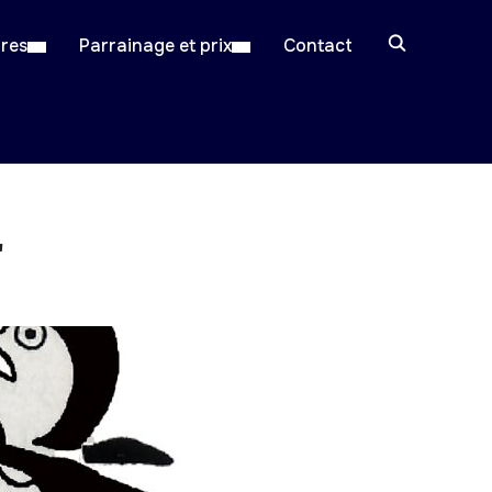
ires
Parrainage et prix
Contact
"