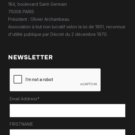
184, boulevard Saint-Germain
75006 PARIS
Président : Olivier Archambeau
Association à but non lucratif selon la loi de 1901, reconnue
d'utilité publique par Décret du 2 décembre 1970.
NEWSLETTER
Email Address*
FIRSTNAME