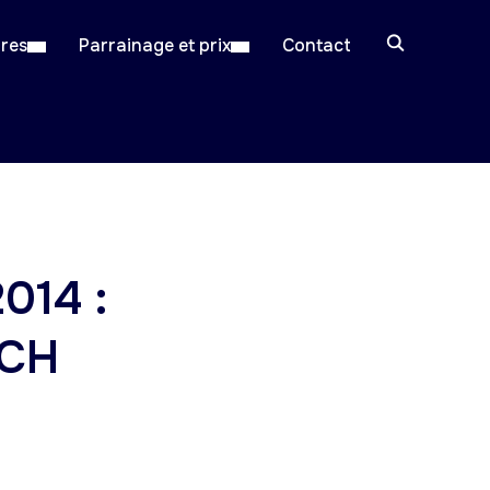
ires
Parrainage et prix
Contact
014 :
UCH