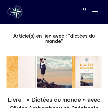
BASCU
Article(s) en lien avec : "dictées du
monde"
Livre | « Dictées du monde » avec