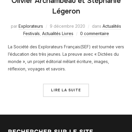
Olivier Archambeau et Stéphanie
Légeron
par
Explorateurs
9 décembre 2020
dans
Actualités
Festivals
,
Actualités Livres
0 commentaire
La Société des Explorateurs Français(SEF) est tournée vers
l’éducation des très jeunes. La preuve avec « Dictées du
monde », un projet éditorial mêlant écriture, images,
réflexion, voyages et savoirs.
LIRE LA SUITE
RECHERCHER SUR LE SITE